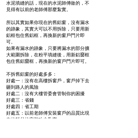
水泥填縫的話，現在的水泥師傅做的，不
見得有以前的老師傅那麼紮實。
所以其實如果你現在的舊鋁窗，沒有漏水
的跡象，其實大可以不用拆除，只要用新
鋁框包住舊鋁框，再換新的窗戶門片即
可。
如果有漏水的跡象，只要將漏水的部分擴
大範圍拆除，在粉平填縫後，用新鋁𥦬框
包住舊鋁𥦬框，再換新的窗戶門片即可。
不拆舊鋁窗的好處多多：
好處一：沒有在高樓拆窗戶，窗戶掉下去
砸到路人的風險
好處二：沒有大樓管委會管制你的困擾
好處三：省錢
好處四：省工期
好處五：以前老師傅安裝窗戶的品質比現
在的師父的安裝功夫紮實
所以用新鋁框包住舊鋁框的方法，真的是
好處多多！