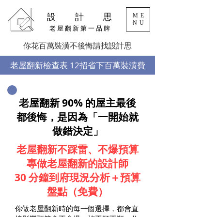
設 計 思
ME
NU
老 屋 翻 新 第 一 品 牌
你花百萬裝潢不後悔請找設計思
​老屋翻新檢查表 12招省下百萬裝潢費
老屋翻新 90% 的屋主最後
都後悔，是因為「一開始就
做錯決定」
老屋翻新不踩雷、不爆預算
專做老屋翻新的設計師
30 分鐘到府現況分析＋預算
盤點（免費）
你做老屋翻新時的每一個選擇，都會直