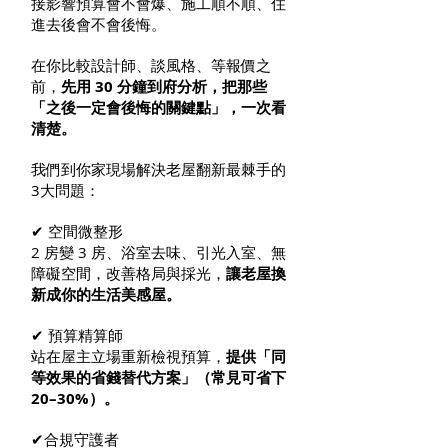
接影響預算會不會爆、施工順不順、住
進去後會不會後悔。
在你比較設計師、談風格、等報價之
前，
先用 30 分鐘到府分析，把那些
「之後一定會後悔的關鍵點」，一次看
清楚。
我們到你家現場解決老屋翻新最棘手的
3大問題：
✔ 空間微整形
2 房變 3 房、浴室去味、引光入室、無
障礙空間，改善格局與採光，
讓老屋換
新成你的生活美感屋。
✔ 預算精算師
站在屋主立場重新檢視預算，
提供「同
等效果的省錢替代方案」（常見可省下
20–30%）。
✔合規守護者