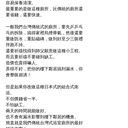
容易保養清潔。
最重要的是做這種廁所，比傳統的廁所還
要省錢，還要快速。
一般我們台灣傳統式的廁所，要先乒乒乓
乓的拆除，搞得家裡烏煙瘴氣，然後還要
重做防水，重貼磁磚，做到好至少三個禮
拜跑不掉。
還要祈禱找得到師父願意做這種小工程。
而且要祈禱不要碰到缺工。
造價也貴得嚇人。
弄得不好，把你的樓下鄰居搞到漏水，你
會整個崩潰！
但是如果你改做這種日本式的組合式衛
浴。
不但價錢省一半。
不怕缺工。
兩天的時間就能做好。
也不會有漏水影響到樓下鄰居的機會。
簡直就是我們傳統台灣式浴室廁所的最好