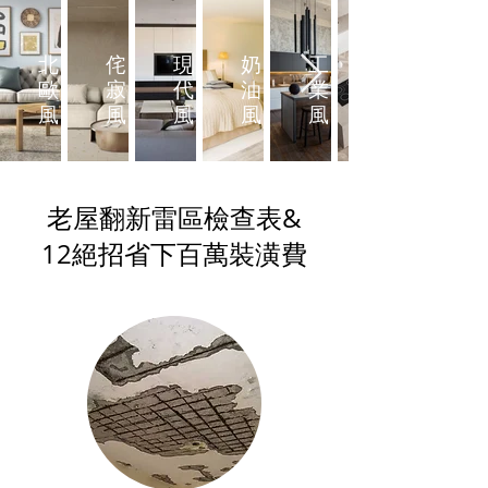
北
侘
現
奶
工
歐
寂
代
油
業
風
風
風
風
風
老屋翻新雷區檢查表&
​12絕招省下百萬裝潢費