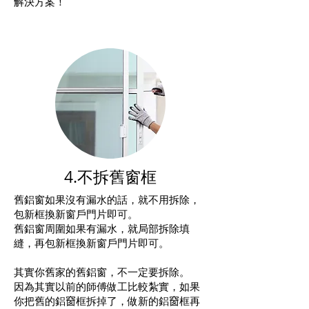
解決方案！
4.不拆舊窗框
舊鋁窗如果沒有漏水的話，就不用拆除，
包新框換新窗戶門片即可。
舊鋁窗周圍如果有漏水，就局部拆除填
縫，再包新框換新窗戶門片即可。
其實你舊家的舊鋁窗，不一定要拆除。
因為其實以前的師傅做工比較紮實，如果
你把舊的鋁𥦬框拆掉了，做新的鋁𥦬框再