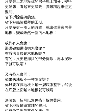
只要鋪上木地板你的房子馬上加分，變得
更溫馨，看起來更漂亮，實際踏起來也更
溫潤。
省下拆除磁磚的錢。
省下好幾個禮拜的工期。
只要短短一兩天的時間，就讓你舊家的舊
地板，變成煥然一新的木地板！
或許有人會說：
那磁磚如果澎拱怎麼辦？
有辦法直接鋪木地板嗎？
有的，只要把澎拱的部分拆除，再水泥粉
平就可以唷！
又有些人會問：
如果舊地板不平整怎麼辦？
你只要在舊地板上鋪一層底版整平，然後
在底版上面鋪木地板就可以唷！
這個第一招可以幫你省下拆除費用。
省下地板磁磚重鋪的費用。
也避免了損鄰事件的產生喔。