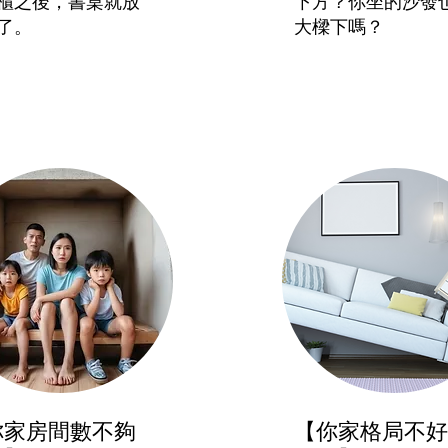
櫃之後，書桌就放
下方？你坐的沙發
了。
大樑下嗎？
你家房間數不夠
【你家格局不好