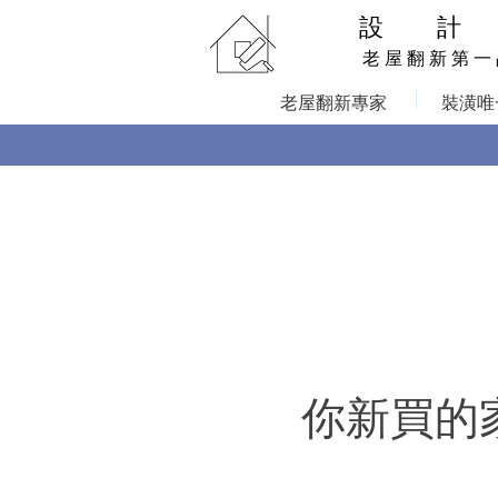
設 計
老 屋 翻 新 第 一
老屋翻新專家
裝潢唯
你新買的