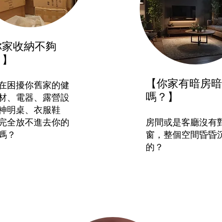
你家收納不夠
？】
【你家有暗房暗
在困擾你舊家的健
嗎？】
材、電器、露營設
神明桌、衣服鞋
完全放不進去你的
房間或是客廳沒有
嗎？
窗，整個空間昏昏
的？