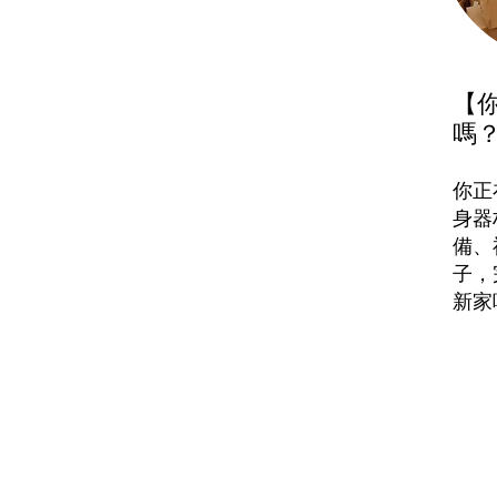
【
嗎
你正
身器
備、
子，
新家