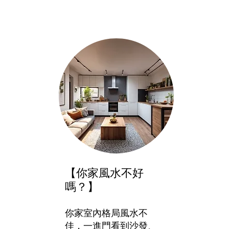
【你家風水不好
嗎？】
你家室內格局風水不
佳，一進門看到沙發、