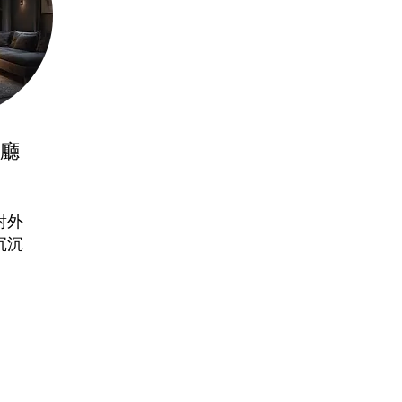
廳
對外
沉沉