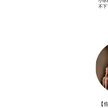
小衣
不下
【