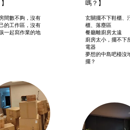
？】
嗎？】
房間數不夠，沒有
玄關擺不下鞋櫃、
己的工作區，沒有
櫃、落塵區
孩一起寫作業的地
餐廳離廚房太遠
廚房太小，擺不下
電器
夢想的中島吧檯沒
擺？