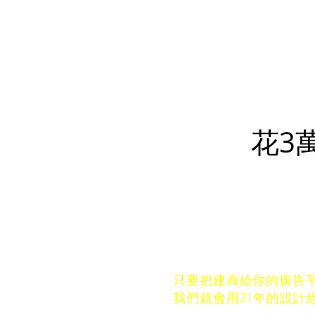
花3
你不用再為新家煩惱了
只要把建商給你的廣告平
我們就會用21年的設計