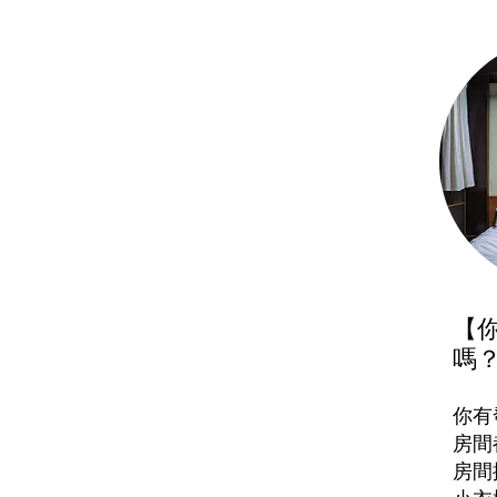
【
嗎
你有
房間
房間