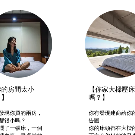
你的房間太小
【你家大樑壓床
？】
嗎？】
發現你買的兩房，
你有發現建商給你
都很小嗎？
告圖：
擺了一張床，一個
你的床頭都在大樑