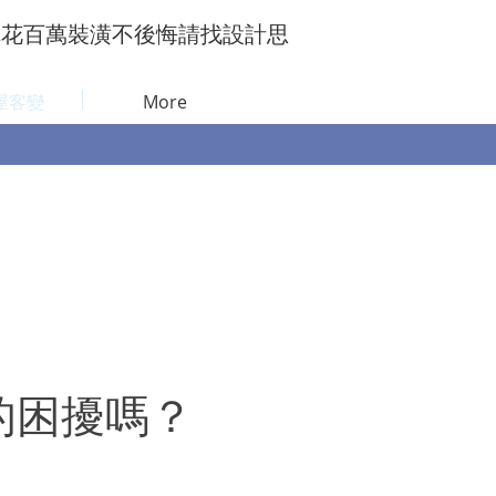
你花百萬裝潢不後悔請找設計思
屋客變
More
的困擾嗎？