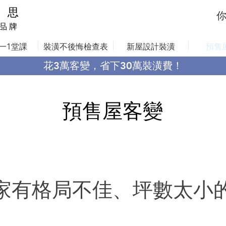
 思
 品 牌
一1堂課
裝潢不後悔檢查表
新屋設計裝潢
預售
花3萬客變，省下30萬裝潢費！
預售屋客變
家有格局不佳、坪數太小