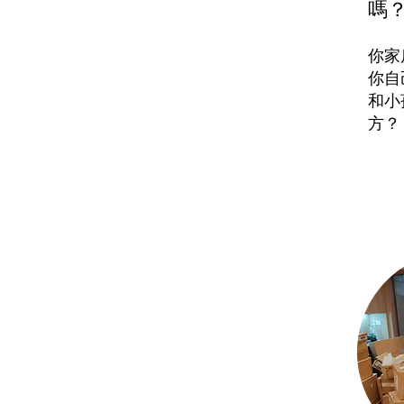
嗎
你家
你自
和小
方？