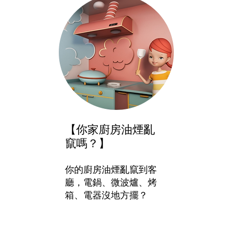
【你家廚房油煙亂
竄嗎？】
你的廚房油煙亂竄到客
廳，電鍋、微波爐、烤
箱、電器沒地方擺？