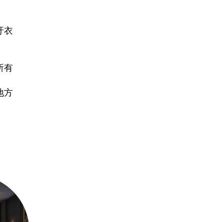
汙衣
所有
地方