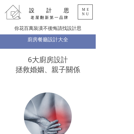
設 計 思
ME
NU
老 屋 翻 新 第 一 品 牌
你花百萬裝潢不後悔請找設計思
廚房餐廳設計大全
6大廚房設計
拯救婚姻、親子關係