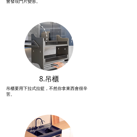
會發現門片變形。
8.吊櫃
吊櫃要用下拉式拉籃，不然你拿東西會很辛
苦。