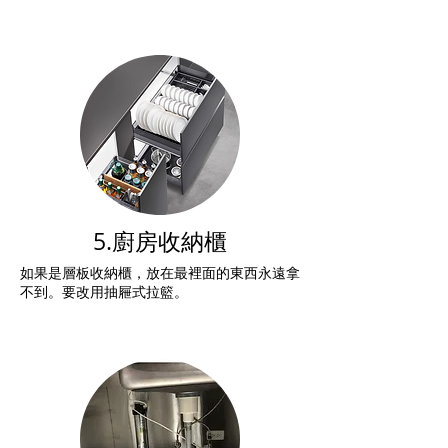
5.廚房收納櫃
如果是層板收納櫃，放在最裡面的東西永遠拿
不到。要改用抽屜式拉籃。