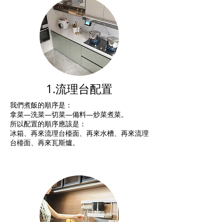
1.流理台配置
我們煮飯的順序是：
拿菜—洗菜—切菜—備料—炒菜煮菜。
所以配置的順序應該是：
冰箱、再來流理台檯面、再來水槽、再來流理
台檯面、再來瓦斯爐。