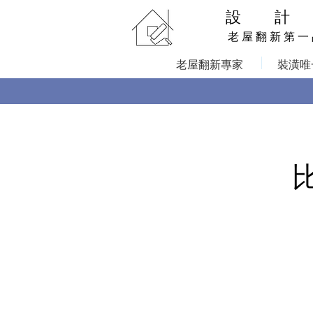
設 計
老 屋 翻 新 第 一
老屋翻新專家
裝潢唯