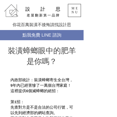
設 計 思
ME
NU
老 屋 翻 新 第 一 品 牌
你花百萬裝潢不後悔請找設計思
點我免費 LINE 諮詢
裝潢蟑螂眼中的肥羊
是你嗎？
內政部統計：裝潢蟑螂寄生全台灣，
9年內已經害慘了一萬個台灣家庭！
這裡提供6個滅蟑螂的絕招：
第1招：
先查對方是不是合法的公司行號，可
以先到經濟部的網站查詢。