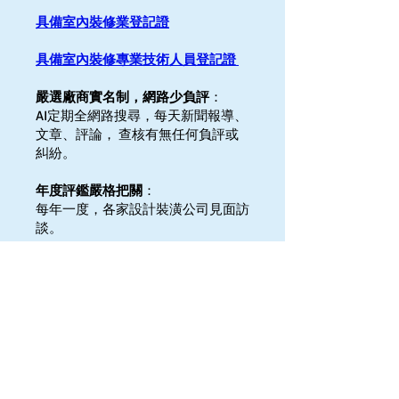
具備室內裝修業登記證
具備室內裝修專業技術人員登記證
嚴選廠商實名制，網路少負評
：
AI定期全網路搜尋，每天新聞報導、
文章、評論， 查核有無任何負評或
糾紛。
年度評鑑嚴格把關
：
每年一度，各家設計裝潢公司見面訪
談。
實地造訪公司作品審查
：
定期實地造訪，篩選後的設計裝潢公
司當下的工地實際作品。
提供裝修完工保固一年以上
：
只挑選
在契約上有明文規定，提供裝修保固
至少1年以上的的設計裝潢公司。