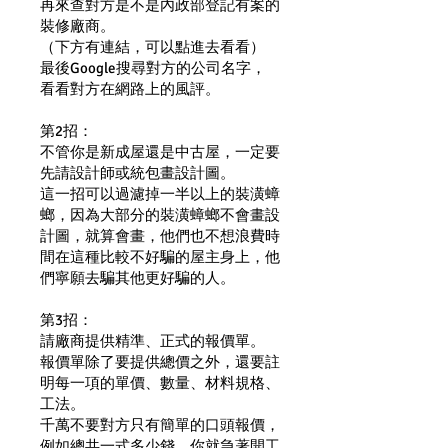
再來查對方是不是內政部登記有案的
裝修廠商。
（下方有連結，可以點進去看看）
最後Google搜尋對方的公司名字，
看看對方在網路上的風評。
第2招：
不管你是新成屋還是中古屋，一定要
先請設計師或統包畫設計圖。
這一招可以過濾掉一半以上的裝潢蟑
螂，因為大部分的裝潢蟑螂不會畫設
計圖，就算會畫，他們也不想浪費時
間在這種比較不好騙的屋主身上，他
們寧願去騙其他更好騙的人。
第3招：
請廠商提供精準、正式的報價單。
報價單除了要提供總價之外，還要註
明每一項的單價、數量、材料規格、
工法。
千萬不要對方只有簡單的口頭報價，
例如總共一式多少錢，你就急著開工