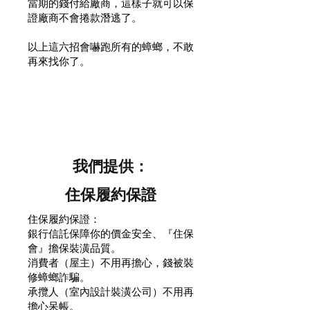
當期的錢付給廠商，這樣子就可以保
證廠商不會捲款潛逃了。
以上這六招會嚇跑所有的蟑螂，不敢
再來找你了。
我們提供：
住保履約保證
住保
履約保
證：
銀行信託保障你的價金安全、『住保
會』擔保裝潢品質。
消費者（屋主）不用再擔心，錢被裝
修蟑螂詐騙。
承攬人（室內設計裝潢公司）不用再
擔心呆帳。